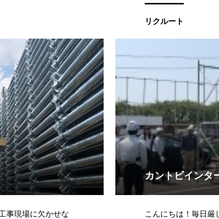
りますので、皆様是
い。無料ですよ(^_^)
リクルート
カントビインタ
工事現場に欠かせな
こんにちは！毎日厳