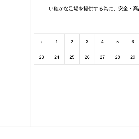
い確かな足場を提供する為に、安全・高
備えた致しました。その名も『進化する次世
em ダーウィン』従来のクサビ式足場と
1
2
3
4
5
6
り安全に、より手軽になっております。
23
24
25
26
27
28
29