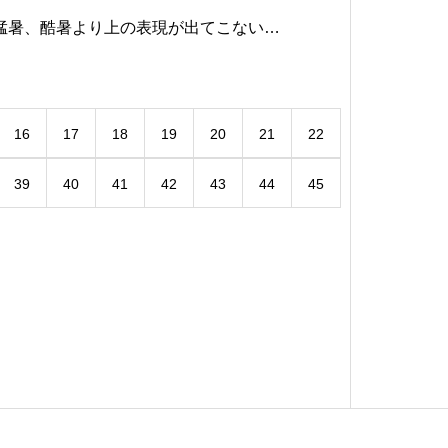
猛暑、酷暑より上の表現が出てこないと
！「超暑」みたいな。熱中症になる前に
の補給をしてくださいね。カントビでは
16
17
18
19
20
21
22
ンシップを開催しました！連日の
39
40
41
42
43
44
45