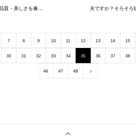
品質・美しさを兼ね
夫ですか？そろそろ
代足場 ND syst
しっくりきませんね
比べるとより早く、よ
こまめな水分、塩分
7
8
9
10
11
12
13
14
15
先日1DAYインター
30
31
32
33
34
35
36
37
38
46
47
48