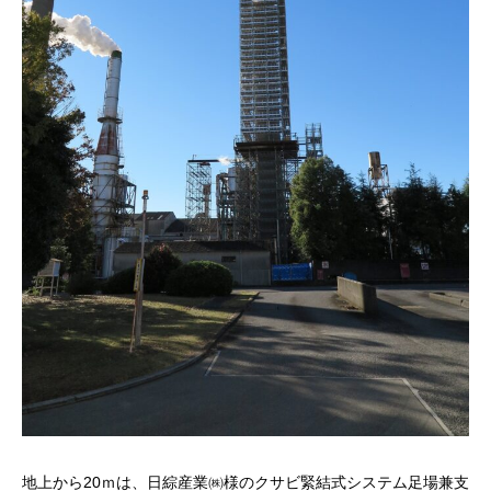
地上から20ｍは、日綜産業㈱様のクサビ緊結式システム足場兼支